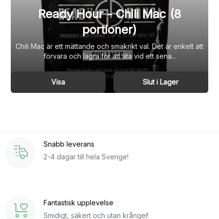
Ready Hour - Chili Mac (8
portioner)
Chili Mac är ett mättande och smakrikt val. Det är enkelt att
förvara och lagra för att äta vid ett sena...
Visa
Slut i Lager
Snabb leverans
2-4 dagar till hela Sverige!
Fantastisk upplevelse
Smidigt, säkert och utan krångel!