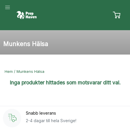
Snabb leverans - Frakt från 49:-
Skip
to
content
Munkens Hälsa
Hem
/ Munkens Hälsa
Inga produkter hittades som motsvarar ditt val.
Snabb leverans
2-4 dagar till hela Sverige!